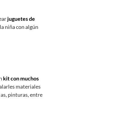
ear
juguetes de
la niña con algún
un
kit con muchos
alarles materiales
las, pinturas, entre