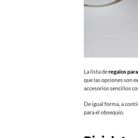
La lista de
regalos para
que las opciones son ex
accesorios sencillos c
De igual forma, a con
para el obsequio.