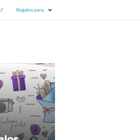
s?
Regalos para
alos