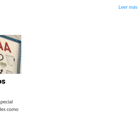
Leer más
os
pecial
edes como