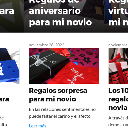
ara
aniversario
virt
para mi novio
mi 
noviembre 28, 2022
noviembre 
Regalos sorpresa
Los 1
ara
para mi novio
regal
novia
En las relaciones sentimentales no
puede faltar el cariño y el afecto
de
A través d
nita
demostrar
Leer más