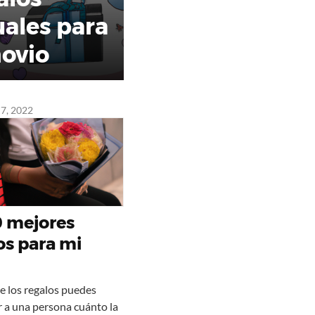
uales para
novio
7, 2022
0 mejores
os para mi
e los regalos puedes
 a una persona cuánto la